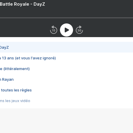
 Battle Royale - DayZ
 DayZ
 a 13 ans (et vous l'avez ignoré)
e (littéralement)
im Rayan
 toutes les règles
s les jeux vidéo
us choquant de Rockstar ? - Le scandale BULLY
e plus moche de Steam
du RÊVE tourne au CAUCHEMAR